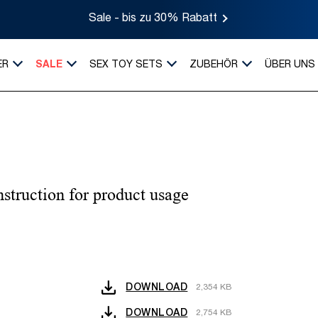
Sale - bis zu 30% Rabatt
ER
SALE
SEX TOY SETS
ZUBEHÖR
ÜBER UNS
nstruction for product usage
DOWNLOAD
2,354 KB
DOWNLOAD
2,754 KB