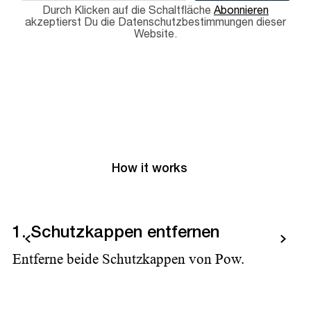
Durch Klicken auf die Schaltfläche
Abonnieren
akzeptierst Du die Datenschutzbestimmungen dieser
Website.
How it works
1. Schutzkappen entfernen
2
Zurück
Weiter
a
Entferne beide Schutzkappen von Pow.
Tr
To