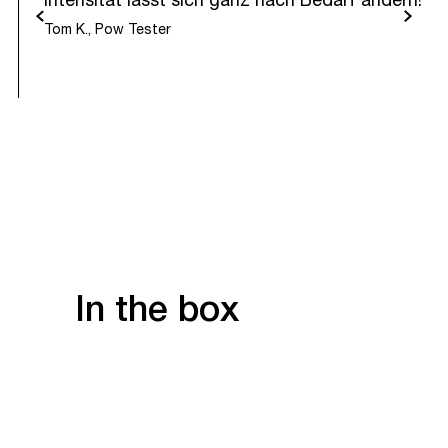
Intensität lässt sich ganz nach Bedarf ändern!“
urück
Weiter
Tom K., Pow Tester
In the box