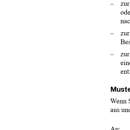
zur
ode
nac
zur
Bes
zur
ein
ent
Muste
Wenn S
aus un
An: