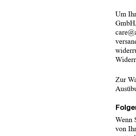
Um Ihr
GmbH, 
care@a
versan
widerr
Widerr
Zur Wah
Ausübu
Folge
Wenn S
von Ih