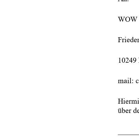
WOW T
Frieden
10249 
mail: 
Hiermi
über d
_____