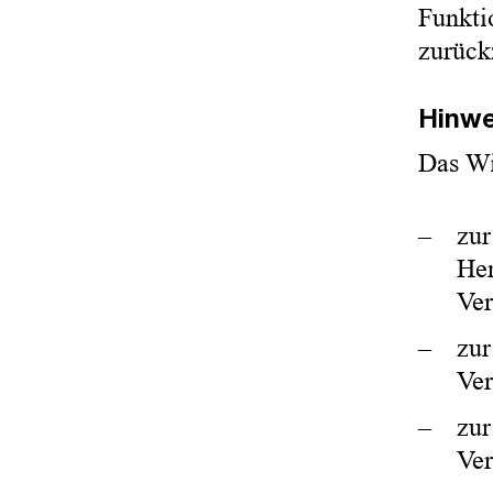
Funkti
zurück
Hinwe
Das Wi
zur
Her
Ver
zur
Ver
zur
Ver