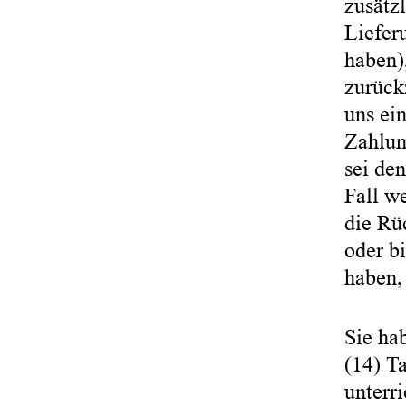
zusätzl
Liefer
haben)
zurück
uns ei
Zahlun
sei de
Fall w
die Rü
oder b
haben,
Sie ha
(14) T
unterri