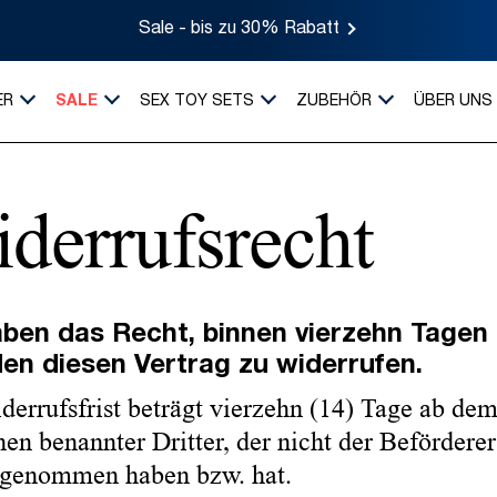
Sale - bis zu 30% Rabatt
ER
SALE
SEX TOY SETS
ZUBEHÖR
ÜBER UNS
derrufsrecht
aben das Recht, binnen vierzehn Tage
en diesen Vertrag zu widerrufen.
derrufsfrist beträgt vierzehn (14) Tage ab dem
en benannter Dritter, der nicht der Beförderer 
 genommen haben bzw. hat.