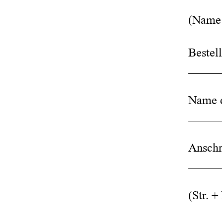
(Name 
Bestel
_____
Name d
_____
Anschr
_____
(Str. +