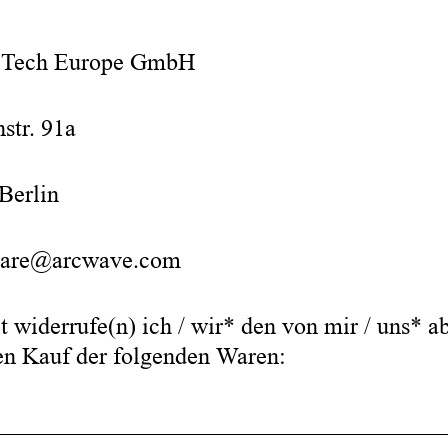
ech Europe GmbH
str. 91a
Berlin
care@arcwave.com
t widerrufe(n) ich / wir* den von mir / uns* a
en Kauf der folgenden Waren:
______________________________________