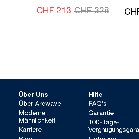
CHF 213
CHF 328
CH
Über Uns
Hilfe
Über Arcwave
FAQ's
Moderne
Garantie
Männlichkeit
100-Tage-
Karriere
Vergnügungsgara