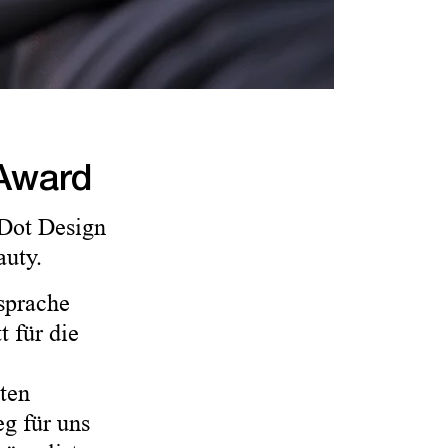
 Award
 Dot Design
auty.
sprache
t für die
ßten
eg für uns