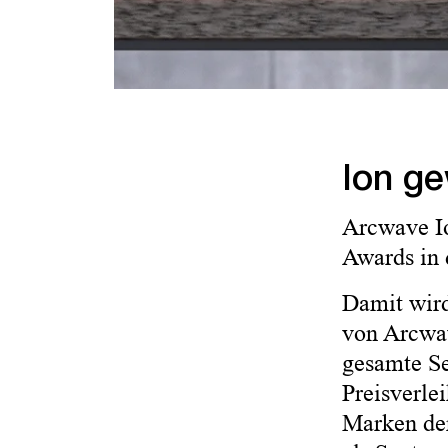
Ion g
Arcwave Io
Awards in 
Damit wird
von Arcwav
gesamte Se
Preisverle
Marken der