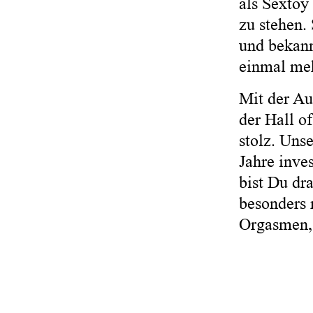
als Sextoy
zu stehen.
und bekann
einmal meh
Mit der Au
der Hall o
stolz. Uns
Jahre inves
bist Du dr
besonders 
Orgasmen, 