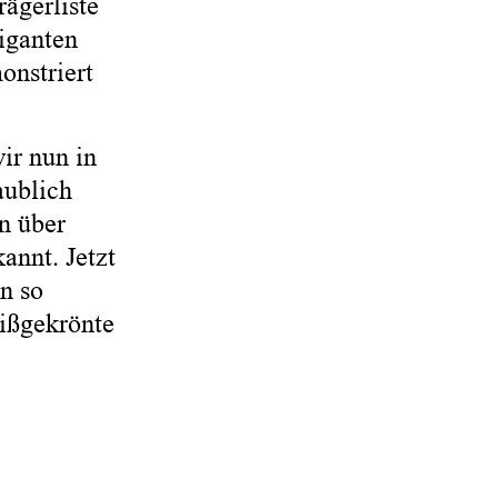
ägerliste
Giganten
onstriert
ir nun in
aublich
on über
nt. ​ Jetzt
n so
eißgekrönte