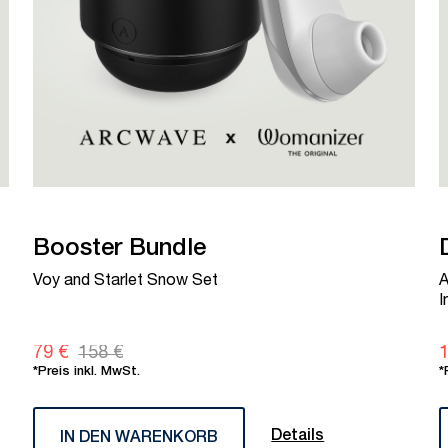
Booster Bundle
Voy and Starlet Snow Set
A
I
79 €
158 €
1
*Preis inkl. MwSt.
*
Details
IN DEN WARENKORB