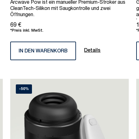
Arcwave Pow ist ein manueller Premium-Stroker aus
G
CleanTech-Silikon mit Saugkontrolle und zwei
g
Öffnungen.
a
l
69 €
1
*Preis inkl. MwSt.
*
Details
IN DEN WARENKORB
-50%