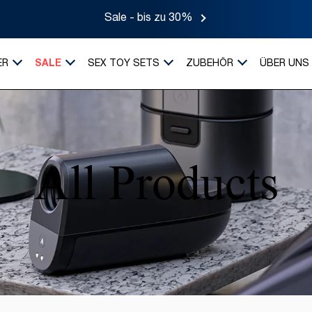
Sale - bis zu 30%
ER
SALE
SEX TOY SETS
ZUBEHÖR
ÜBER UNS
All Products