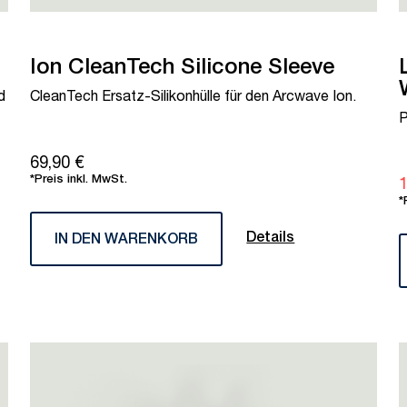
Ion CleanTech Silicone Sleeve
d
CleanTech Ersatz-Silikonhülle für den Arcwave Ion.
P
69,90 €
*Preis inkl. MwSt.
1
*
Details
IN DEN WARENKORB