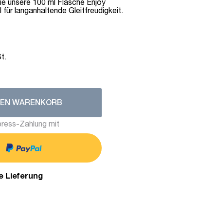
wie unsere 100 ml Flasche Enjoy
al für langanhaltende Gleitfreudigkeit.
t.
DEN WARENKORB
ress-Zahlung mit
e Lieferung