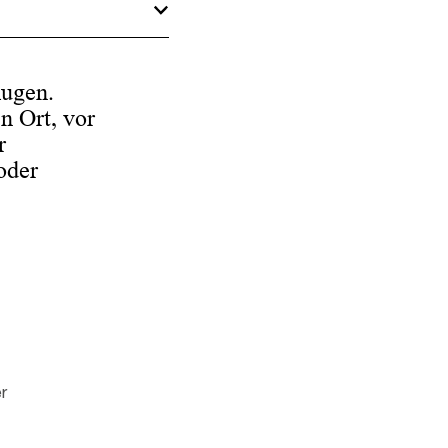
Augen.
n Ort, vor
r
oder
r