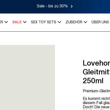
Sale - bis zu 30%
ER
SALE
SEX TOY SETS
ZUBEHÖR
ÜBER UNS
Lovehon
Gleitmi
250ml
Premium-Gleitm
Es kommt nicht 
diesem Fall glau
Doch! Die neue 