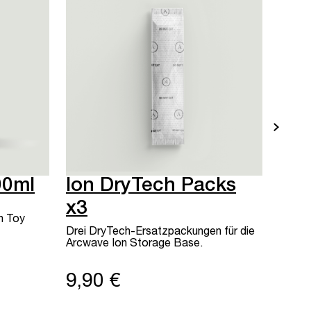
00ml
Ion DryTech Packs
x3
n Toy
Drei DryTech-Ersatzpackungen für die
Arcwave Ion Storage Base.
9,90 €