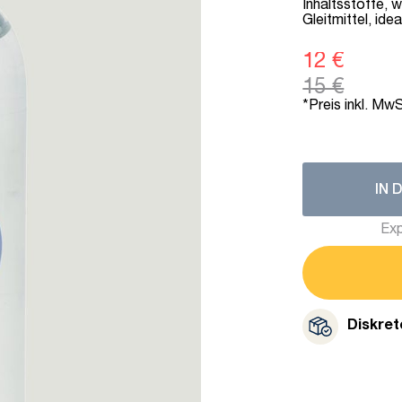
Inhaltsstoffe, 
Gleitmittel, ide
12 €
15 €
*Preis inkl. MwS
IN 
Exp
Diskret