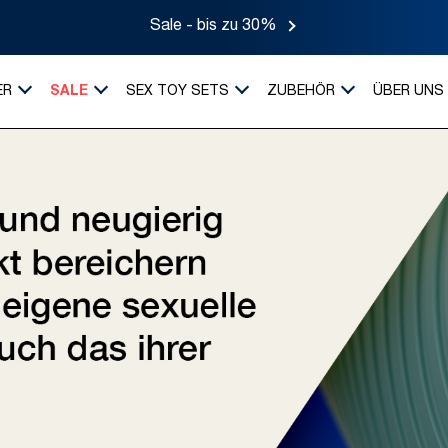
Sale - bis zu 30%
ER
SALE
SEX TOY SETS
ZUBEHÖR
ÜBER UNS