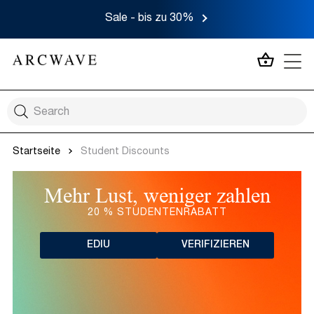
Sale - bis zu 30%
MEIN 
Startseite
Student Discounts
Mehr Lust, weniger zahlen
20 % STUDENTENRABATT
EDIU
VERIFIZIEREN