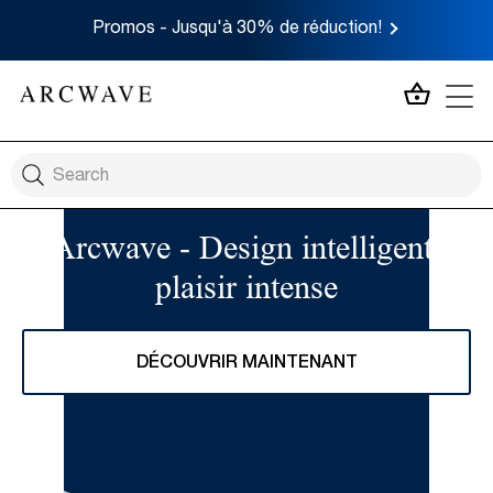
Promos - Jusqu'à 30% de réduction!
MON P
Arcwave - Design intelligent,
plaisir intense
DÉCOUVRIR MAINTENANT