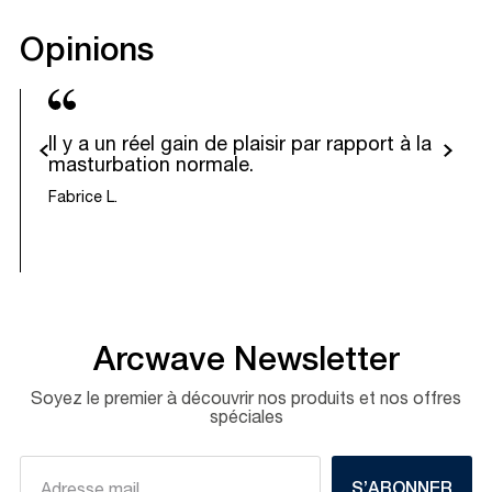
Opinions
evious
Next
Il y a un réel gain de plaisir par rapport à la
masturbation normale.
Fabrice L.
Arcwave Newsletter
Soyez le premier à découvrir nos produits et nos offres
spéciales
S’ABONNER