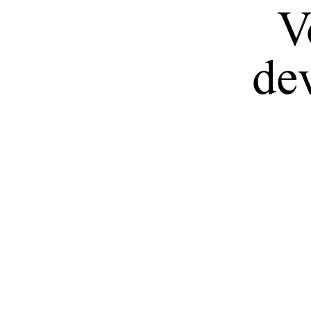
V
dev