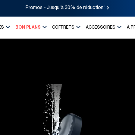
Promos - Jusqu'à 30% de réduction!
ES
BON PLANS
COFFRETS
ACCESSOIRES
À P
t to Open