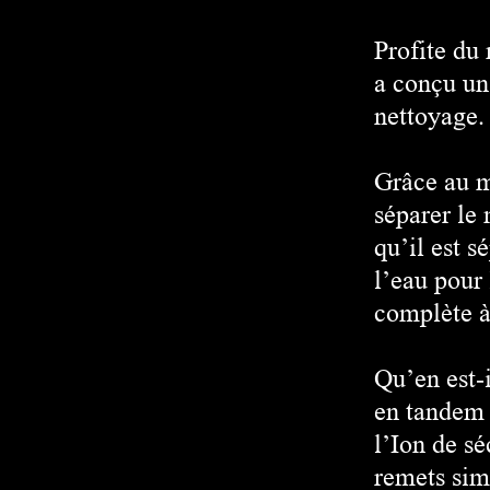
Profite du
a conçu un
nettoyage.
Grâce au m
séparer le
qu’il est s
l’eau pour 
complète à
Qu’en est-
en tandem 
l’Ion de s
remets sim