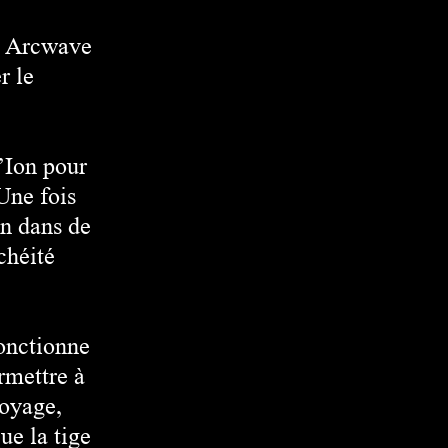
n. Arcwave
r le
’Ion pour
Une fois
on dans de
chéité
onctionne
rmettre à
toyage,
ue la tige