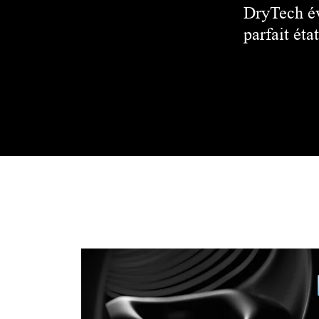
DryTech év
parfait état