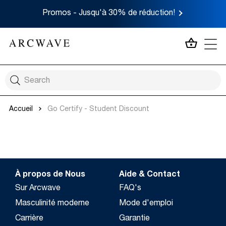
Promos - Jusqu'à 30% de réduction!
MON P
Accueil
Go Certify - Student Discount
À propos de Nous
Aide & Contact
Sur Arcwave
FAQ's
Masculinité moderne
Mode d'emploi
Carrière
Garantie